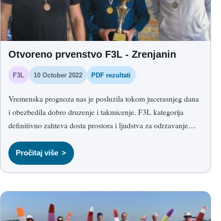
Otvoreno prvenstvo F3L - Zrenjanin
F3L
10 October 2022
PDF rezultati
Vremenska prognoza nas je posluzila tokom jucerasnjeg dana
i obezbedila dobro druzenje i takmicenje. F3L kategorija
definitivno zahteva dosta prostora i ljudstva za odrzavanje
takmicenja.
Vecina toga zavisi od smera vetra i ljudstva. Svaki takmicar
Pročitaj više
koji u tom trenutku leti, treba da ima coveka koji meri vreme i
jos jednu osobu koja ce da vodi racuna o struni i istu dovlaci
na startnu poziciju, nakon starta.