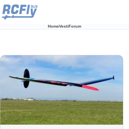
Skip to main content
Home
Vesti
Forum
Main
navigation