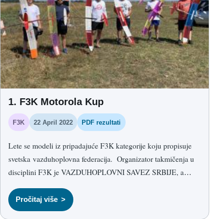
1. F3K Motorola Kup
F3K
22 April 2022
PDF rezultati
Lete se modeli iz pripadajuće F3K kategorije koju propisuje
svetska vazduhoplovna federacija. Organizator takmičenja u
disciplini F3K je VAZDUHOPLOVNI SAVEZ SRBIJE, a
neposredni organizator Aeroklub Ćuprija uz podršku Motorola
Srbija.
Pročitaj više