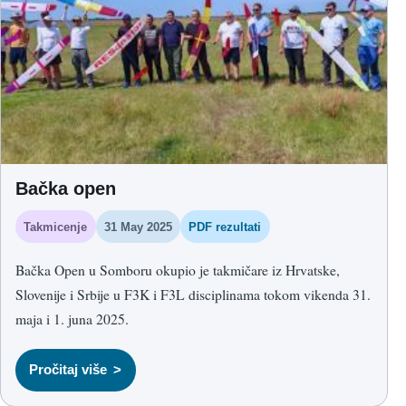
Bačka open
Takmicenje
31 May 2025
PDF rezultati
Bačka Open u Somboru okupio je takmičare iz Hrvatske,
Slovenije i Srbije u F3K i F3L disciplinama tokom vikenda 31.
maja i 1. juna 2025.
Pročitaj više