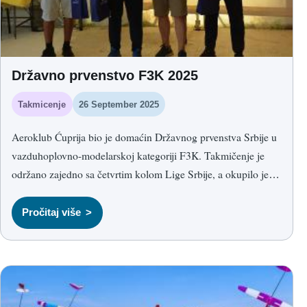
Državno prvenstvo F3K 2025
Takmicenje
26 September 2025
Aeroklub Ćuprija bio je domaćin Državnog prvenstva Srbije u
vazduhoplovno-modelarskoj kategoriji F3K. Takmičenje je
održano zajedno sa četvrtim kolom Lige Srbije, a okupilo je
jedanaest takmičara iz sedam klubova, uz goste iz regiona.
F3K je disciplina radio-upravljanih jedrilica koje se lansiraju iz
Pročitaj više
ruke. Modeli se izbacuju rotacionim pokretom, a zatim piloti
kroz zadate runde traže termiku i pokušavaju da ostvare što
duže i stabilnije letove.