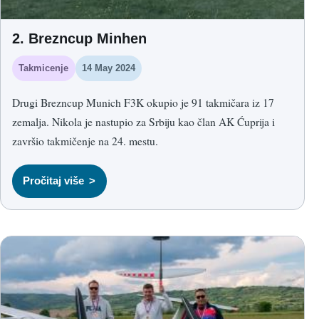
2. Brezncup Minhen
Takmicenje
14 May 2024
Drugi Brezncup Munich F3K okupio je 91 takmičara iz 17
zemalja. Nikola je nastupio za Srbiju kao član AK Ćuprija i
završio takmičenje na 24. mestu.
Pročitaj više