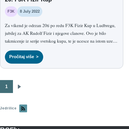
F3K
8 July 2022
Za vikend je odrzan 20ti po redu F3K Fizir Kup u Ludbregu,
jubilej za AK Rudolf Fizir i njegove clanove. Ovo je bilo
takmicenje iz serije svetskog kupa, te je ucesce na istom uzelo
oko 25 takmicara iz raznih zemanja Evrope, poput Spanije,
Nemacke, Austrije, Slovenije, Italije, Finske i Srbije. Nas tim se
Pročitaj više
sastojao od 3 clana prestavljavsi na taj nacin AK Cuprija;
Almir Agic, Dragan Kolundzija i moja malenkost Nikola
Stojkovic.
1
Pagination
Next
page
Jedrilice