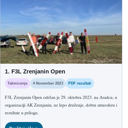
mesto zauzeo je Ivan Đeorgievski iz AK Sombor, dok je treći
bio Miloš Bajić iz AK Ćuprija.
1. F3L Zrenjanin Open
Takmicenje
4 November 2023
PDF rezultati
F3L Zrenjanin Open održan je 29. oktobra 2023. na Aradcu, u
organizaciji AK Zrenjanin, uz lepo druženje, dobru atmosferu i
rezultate u prilogu.