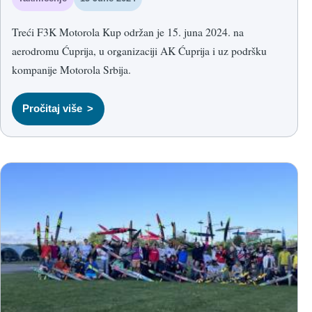
Treći F3K Motorola Kup održan je 15. juna 2024. na
aerodromu Ćuprija, u organizaciji AK Ćuprija i uz podršku
kompanije Motorola Srbija.
Pročitaj više