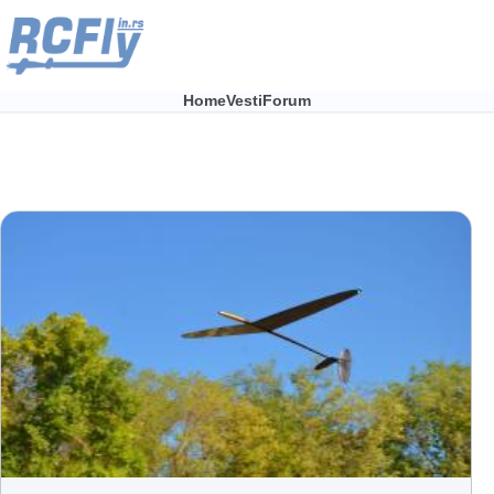
Skip to main content
Home
Vesti
Forum
Main
navigation