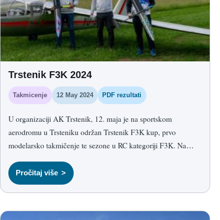
Trstenik F3K 2024
Takmicenje
12 May 2024
PDF rezultati
U organizaciji AK Trstenik, 12. maja je na sportskom
aerodromu u Trsteniku održan Trstenik F3K kup, prvo
modelarsko takmičenje te sezone u RC kategoriji F3K.
Na
takmičenju je nastupilo šest takmičara iz Ćuprije, Sombora i
domaćeg Trstenika. Letelo se sedam takmičarskih rundi, a
Pročitaj više
format F3K discipline traži dobar osećaj za vreme, precizan
start iz ruke i mirno korišćenje uslova u svakoj rundi.
Najbolji
rezultat ostvario je Nikola Stojković iz AK Ćuprija. Drugo