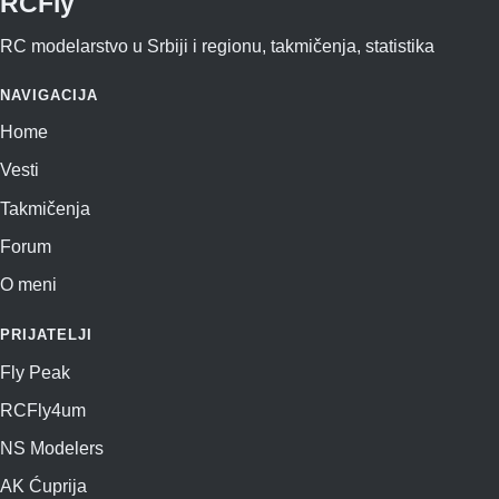
RCFly
RC modelarstvo u Srbiji i regionu, takmičenja, statistika
NAVIGACIJA
Home
Vesti
Takmičenja
Forum
O meni
PRIJATELJI
Fly Peak
RCFly4um
NS Modelers
AK Ćuprija