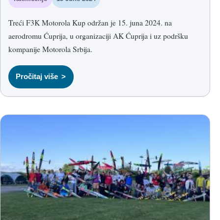
Treći F3K Motorola Kup održan je 15. juna 2024. na
aerodromu Ćuprija, u organizaciji AK Ćuprija i uz podršku
kompanije Motorola Srbija.
Pročitaj više