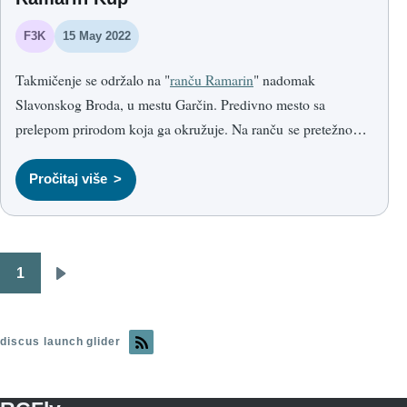
F3K
15 May 2022
Takmičenje se održalo na "
ranču Ramarin
" nadomak
Slavonskog Broda, u mestu Garčin. Predivno mesto sa
prelepom prirodom koja ga okružuje. Na ranču se pretežno
mogu videti konji, sa divno uređenom stazom sa preponama i
jahačkim stazama. Pravi mali raj.
Pročitaj više
1
Pagination
Next
page
discus launch glider