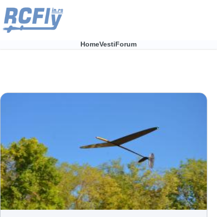
Skip to main content
Home
Vesti
Forum
Main
navigation