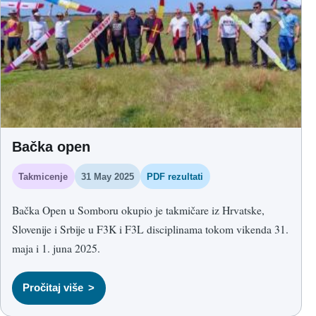
Bačka open
Takmicenje
31 May 2025
PDF rezultati
Bačka Open u Somboru okupio je takmičare iz Hrvatske,
Slovenije i Srbije u F3K i F3L disciplinama tokom vikenda 31.
maja i 1. juna 2025.
Pročitaj više