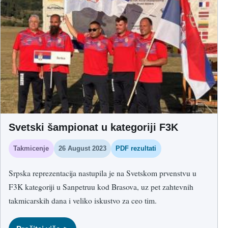
mesto zauzeo je Ivan Đeorgievski iz AK Sombor, dok je treći
bio Miloš Bajić iz AK Ćuprija.
Svetski šampionat u kategoriji F3K
Takmicenje
26 August 2023
PDF rezultati
Srpska reprezentacija nastupila je na Svetskom prvenstvu u
F3K kategoriji u Sanpetruu kod Brasova, uz pet zahtevnih
takmicarskih dana i veliko iskustvo za ceo tim.