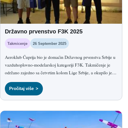
Državno prvenstvo F3K 2025
Takmicenje
26 September 2025
Aeroklub Ćuprija bio je domaćin Državnog prvenstva Srbije u
vazduhoplovno-modelarskoj kategoriji F3K. Takmičenje je
održano zajedno sa četvrtim kolom Lige Srbije, a okupilo je
jedanaest takmičara iz sedam klubova, uz goste iz regiona.
F3K je disciplina radio-upravljanih jedrilica koje se lansiraju iz
Pročitaj više
ruke. Modeli se izbacuju rotacionim pokretom, a zatim piloti
kroz zadate runde traže termiku i pokušavaju da ostvare što
duže i stabilnije letove.