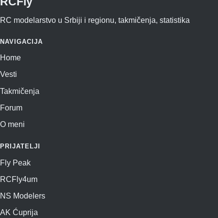
RCFly
RC modelarstvo u Srbiji i regionu, takmičenja, statistika
NAVIGACIJA
Home
Vesti
Takmičenja
Forum
O meni
PRIJATELJI
Fly Peak
RCFly4um
NS Modelers
AK Ćuprija