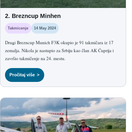
2. Brezncup Minhen
Takmicenje
14 May 2024
Drugi Brezncup Munich F3K okupio je 91 takmičara iz 17
zemalja. Nikola je nastupio za Srbiju kao član AK Ćuprija i
završio takmičenje na 24. mestu.
Pročitaj više