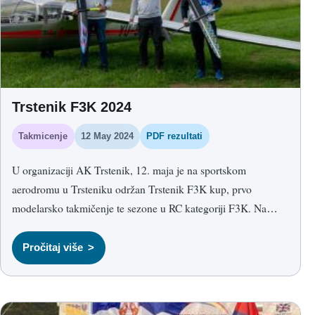
Trstenik F3K 2024
Takmicenje
12 May 2024
PDF rezultati
U organizaciji AK Trstenik, 12. maja je na sportskom
aerodromu u Trsteniku održan Trstenik F3K kup, prvo
modelarsko takmičenje te sezone u RC kategoriji F3K.
Na
takmičenju je nastupilo šest takmičara iz Ćuprije, Sombora i
domaćeg Trstenika. Letelo se sedam takmičarskih rundi, a
Pročitaj više
format F3K discipline traži dobar osećaj za vreme, precizan
start iz ruke i mirno korišćenje uslova u svakoj rundi.
Najbolji
rezultat ostvario je Nikola Stojković iz AK Ćuprija. Drugo